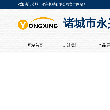
欢迎访问诸城市永兴机械有限公司官方网站！
诸城市永
网站首页
走进我们
产品展