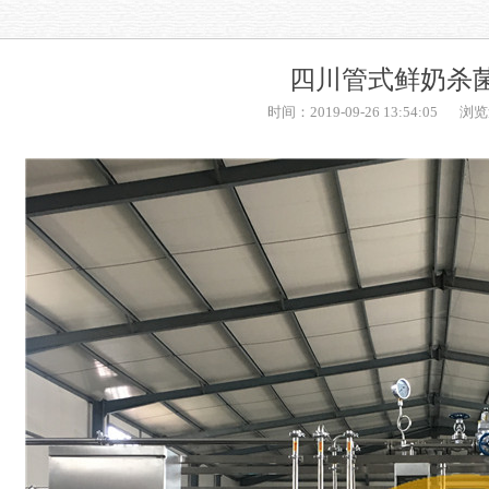
四川管式鲜奶杀
时间：2019-09-26 13:54:05
浏览