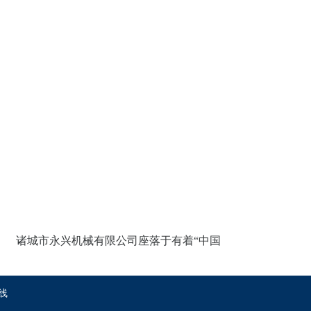
1
2
3
永兴机械有限公司座落于有着“中国龙城 舜帝故里”之称的山东
线