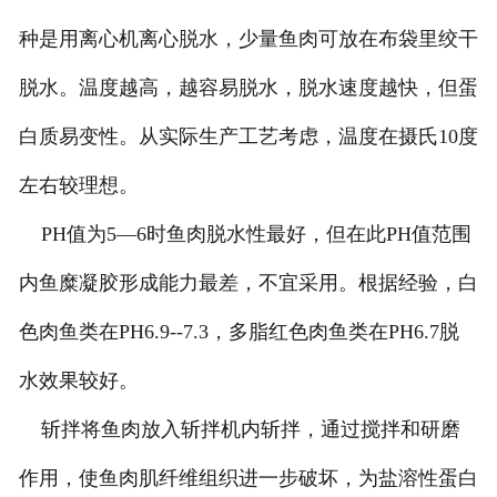
种是用离心机离心脱水，少量鱼肉可放在布袋里绞干
脱水。温度越高，越容易脱水，脱水速度越快，但蛋
白质易变性。从实际生产工艺考虑，温度在摄氏10度
左右较理想。
PH值为5—6时鱼肉脱水性最好，但在此PH值范围
内鱼糜凝胶形成能力最差，不宜采用。根据经验，白
色肉鱼类在PH6.9--7.3，多脂红色肉鱼类在PH6.7脱
水效果较好。
斩拌将鱼肉放入斩拌机内斩拌，通过搅拌和研磨
作用，使鱼肉肌纤维组织进一步破坏，为盐溶性蛋白