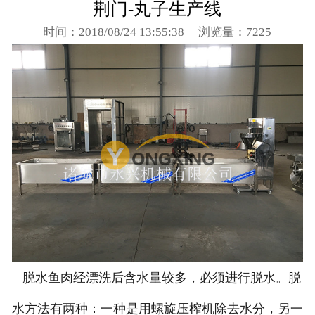
荆门-丸子生产线
时间：2018/08/24 13:55:38
浏览量：7225
脱水鱼肉经漂洗后含水量较多，必须进行脱水。脱
水方法有两种：一种是用螺旋压榨机除去水分，另一