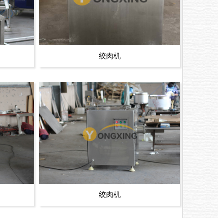
绞肉机
绞肉机