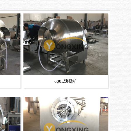
600L滚揉机