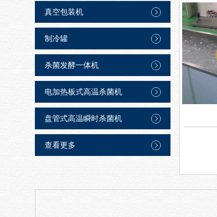
真空包装机
制冷罐
杀菌发酵一体机
电加热板式高温杀菌机
盘管式高温瞬时杀菌机
查看更多