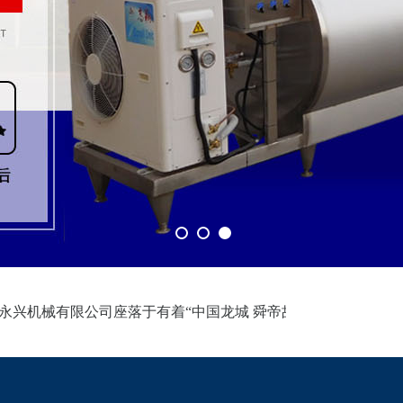
1
2
3
械有限公司座落于有着“中国龙城 舜帝故里”之称的山东省诸