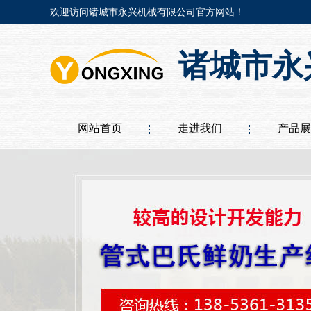
欢迎访问诸城市永兴机械有限公司官方网站！
诸城市永
网站首页
走进我们
产品展